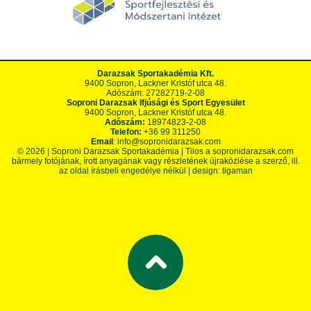
Darazsak Sportakadémia Kft.
9400 Sopron, Lackner Kristóf utca 48.
Adószám: 27282719-2-08
Soproni Darazsak Ifjúsági és Sport Egyesület
9400 Sopron, Lackner Kristóf utca 48.
Adószám:
18974823-2-08
Telefon:
+36 99 311250
Email
:
info@sopronidarazsak.com
© 2026 |
Soproni Darazsak Sportakadémia
| Tilos a
sopronidarazsak.com
bármely fotójának, írott anyagának vagy részletének újraközlése a szerző, ill.
az oldal írásbeli engedélye nélkül | design:
tigaman