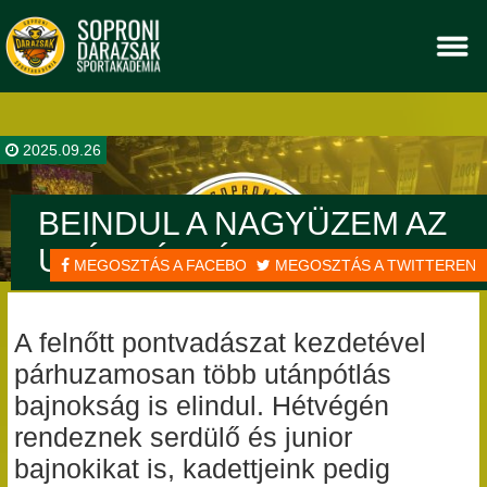
2025.09.26
BEINDUL A NAGYÜZEM AZ
UTÁNPÓTLÁSBAN IS
MEGOSZTÁS A FACEBOOKON
MEGOSZTÁS A TWITTEREN
A felnőtt pontvadászat kezdetével
párhuzamosan több utánpótlás
bajnokság is elindul. Hétvégén
rendeznek serdülő és junior
bajnokikat is, kadettjeink pedig