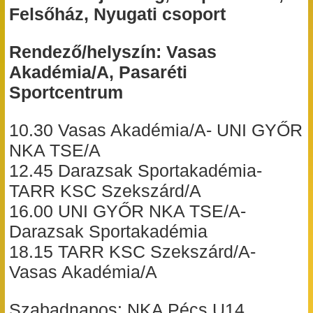
Felsőház, Nyugati csoport
Rendező/helyszín: Vasas
Akadémia/A, Pasaréti
Sportcentrum
10.30 Vasas Akadémia/A- UNI GYŐR
NKA TSE/A
12.45 Darazsak Sportakadémia-
TARR KSC Szekszárd/A
16.00 UNI GYŐR NKA TSE/A-
Darazsak Sportakadémia
18.15 TARR KSC Szekszárd/A-
Vasas Akadémia/A
Szabadnapos: NKA Pécs U14