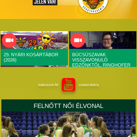
29. NYÁRI KOSÁRTÁBOR
BÚCSÚSZAVAK
(2026)
VISSZAVONULÓ
EDZŐNKTŐL, RINGHOFER
ALIDÁTÓL
iratkozzon fel
csatornánkra
FELNŐTT NŐI ÉLVONAL