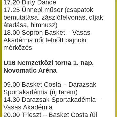
17.20 Dirty Dance
17.25 Ünnepi műsor (csapatok
bemutatása, zászlófelvonás, díjak
átadása, himnusz)
18.00 Sopron Basket – Vasas
Akadémia női felnőtt bajnoki
mérkőzés
U16 Nemzetközi torna 1. nap,
Novomatic Aréna
09.00 Basket Costa – Darazsak
Sportakadémia (új terem)
14.30 Darazsak Sportakadémia –
Vasas Akadémia
20.00 Trieszt – Basket Costa (új